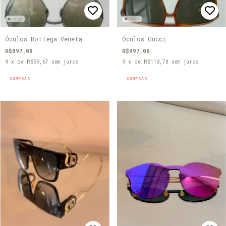
Óculos Bottega Veneta
Óculos Gucci
R$897,00
R$997,00
9
x de
R$99,67
sem juros
9
x de
R$110,78
sem juros
COMPRAR
COMPRAR