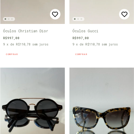
Óculos Christian Dior
Óculos Gucci
R$997,00
R$997,00
9
x de
R$110,78
sem juros
9
x de
R$110,78
sem juros
COMPRAR
COMPRAR