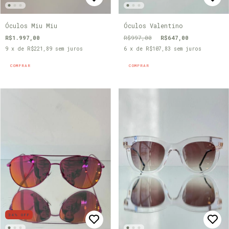
Óculos Miu Miu
Óculos Valentino
R$1.997,00
R$997,00
R$647,00
9
x de
R$221,89
sem juros
6
x de
R$107,83
sem juros
COMPRAR
COMPRAR
34
%
OFF