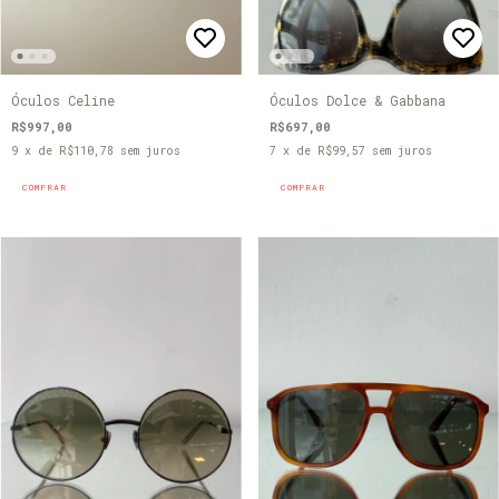
Óculos Celine
Óculos Dolce & Gabbana
R$997,00
R$697,00
9
x de
R$110,78
sem juros
7
x de
R$99,57
sem juros
COMPRAR
COMPRAR