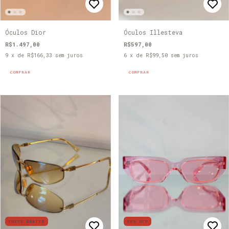
Óculos Dior
Óculos Illesteva
R$1.497,00
R$597,00
9
x de
R$166,33
sem juros
6
x de
R$99,50
sem juros
COMPRAR
COMPRAR
FRETE GRÁTIS
35
%
OFF