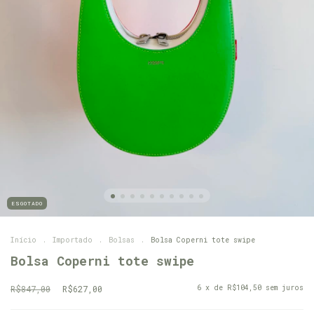
ESGOTADO
Início
.
Importado
.
Bolsas
.
Bolsa Coperni tote swipe
Bolsa Coperni tote swipe
R$847,00
R$627,00
6
x de
R$104,50
sem juros