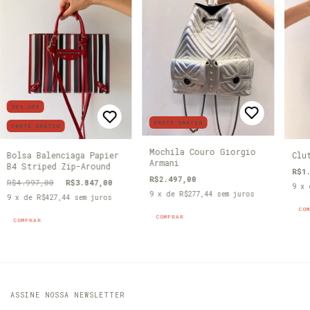
23
%
OFF
FRETE GRÁTIS
FRETE GRÁTIS
Mochila Couro Giorgio
Bolsa Balenciaga Papier
Clu
Armani
B4 Striped Zip-Around
R$1
R$2.497,00
R$4.997,00
R$3.847,00
9
x
9
x de
R$277,44
sem juros
9
x de
R$427,44
sem juros
COMPRAR
COMPRAR
ASSINE NOSSA NEWSLETTER