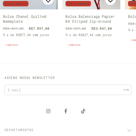
FRETE GRÁTIS
FRETE GRÁTIS
FRE
Bolsa Chanel Quilted
Bolsa Balenciaga Papier
Bol
Nameplate
B4 Striped Zip-Around
R$4
R$9.457,00
R$7.897,00
R$4.997,00
R$3.847,00
9
x
9
x de
R$877,44
sem juros
9
x de
R$427,44
sem juros
CO
COMPRAR
COMPRAR
ASSINE NOSSA NEWSLETTER
DEPARTAMENTOS