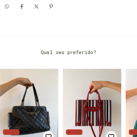
Qual seu preferido?
16
%
OFF
23
%
OFF
7
%