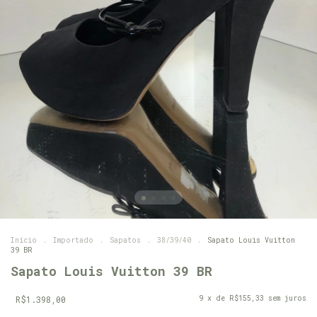
Início
.
Importado
.
Sapatos
.
38/39/40
.
Sapato Louis Vuitton
39 BR
Sapato Louis Vuitton 39 BR
R$1.398,00
9
x de
R$155,33
sem juros