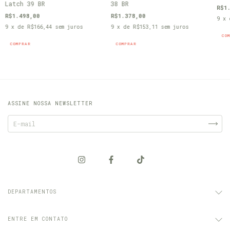
Latch 39 BR
38 BR
R$1
R$1.498,00
R$1.378,00
9
x
9
x de
R$166,44
sem juros
9
x de
R$153,11
sem juros
CO
COMPRAR
COMPRAR
ASSINE NOSSA NEWSLETTER
DEPARTAMENTOS
ENTRE EM CONTATO