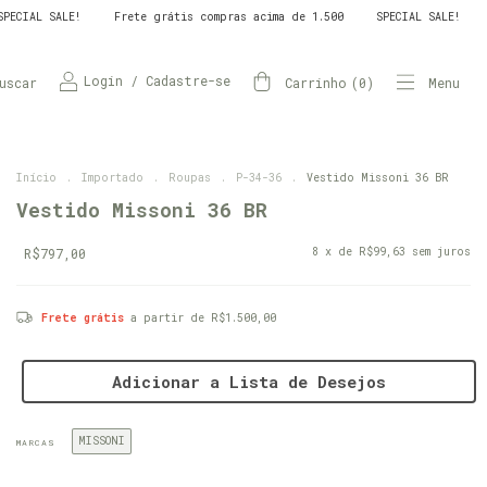
 grátis compras acima de 1.500
SPECIAL SALE!
Frete grátis compras 
Login
/
Cadastre-se
uscar
Carrinho
(
0
)
Menu
Início
.
Importado
.
Roupas
.
P-34-36
.
Vestido Missoni 36 BR
Vestido Missoni 36 BR
R$797,00
8
x de
R$99,63
sem juros
Frete grátis
a partir de
R$1.500,00
Adicionar a Lista de Desejos
MISSONI
MARCAS