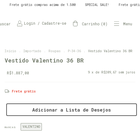
a de 1.500
SPECIAL SALE!
Frete grátis compras acima de 1.500
SP
Login
/
Cadastre-se
uscar
Carrinho
(
0
)
Menu
Início
.
Importado
.
Roupas
.
P-34-36
.
Vestido Valentino 36 BR
Vestido Valentino 36 BR
R$1.887,00
9
x de
R$209,67
sem juros
Frete grátis
Adicionar a Lista de Desejos
VALENTINO
MARCAS