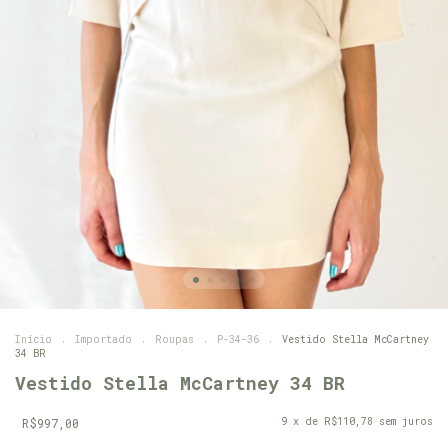
Início
.
Importado
.
Roupas
.
P-34-36
.
Vestido Stella McCartney
34 BR
Vestido Stella McCartney 34 BR
R$997,00
9
x de
R$110,78
sem juros