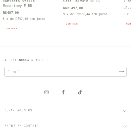
Camiseta Stella
Saia Balmain 36 BR
T-s
Mccartney P BR
R$2.497,00
R$9
R$487,00
9
x de
R$277,44
sem juros
9
x
5
x de
R$97,40
sem juros
COMPRAR
CO
COMPRAR
ASSINE NOSSA NEWSLETTER
DEPARTAMENTOS
ENTRE EM CONTATO