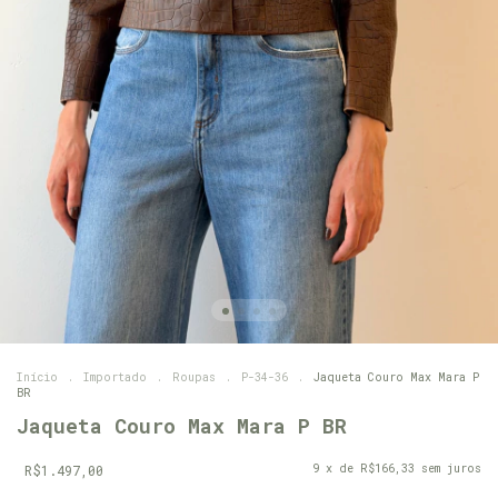
Início
.
Importado
.
Roupas
.
P-34-36
.
Jaqueta Couro Max Mara P
BR
Jaqueta Couro Max Mara P BR
R$1.497,00
9
x de
R$166,33
sem juros